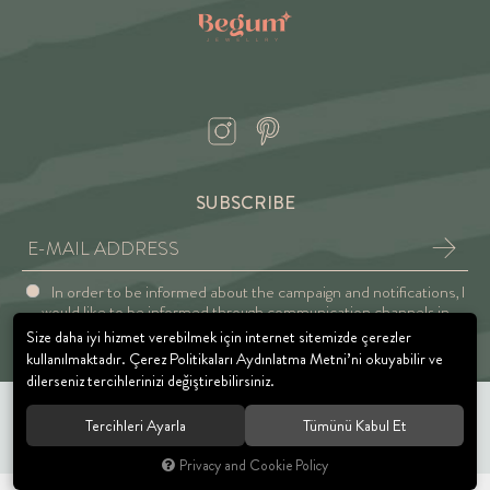
SUBSCRIBE
In order to be informed about the campaign and notifications, I
would like to be informed through communication channels in
accordance with the Explicit Consent and Privacy Approval.
Size daha iyi hizmet verebilmek için internet sitemizde çerezler
kullanılmaktadır. Çerez Politikaları Aydınlatma Metni’ni okuyabilir ve
dilerseniz tercihlerinizi değiştirebilirsiniz.
Tercihleri Ayarla
Tümünü Kabul Et
© 2021 BEGUM JEWELRY. All rights reserved.
Privacy and Cookie Policy
®
Hipotenüs
Yeni Nesil E-Ticaret Sistemleri ile Hazırlanmıştır.