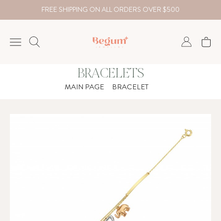
FREE SHIPPING ON ALL ORDERS OVER $500
BRACELETS
NECKLACE
MAIN PAGE
BRACELET
BRACELET
RINGS
EARRING
DIAMOND
Country
₺
TRY
USD
EUR